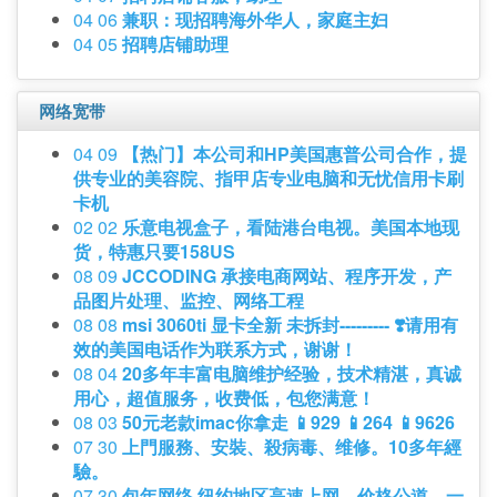
04 06
兼职：现招聘海外华人，家庭主妇
04 05
招聘店铺助理
网络宽带
04 09
【热门】本公司和HP美国惠普公司合作，提
供专业的美容院、指甲店专业电脑和无忧信用卡刷
卡机
02 02
乐意电视盒子，看陆港台电视。美国本地现
货，特惠只要158US
08 09
JCCODING 承接电商网站、程序开发，产
品图片处理、监控、网络工程
08 08
msi 3060ti 显卡全新 未拆封--------- ❣️请用有
效的美国电话作为联系方式，谢谢！
08 04
20多年丰富电脑维护经验，技术精湛，真诚
用心，超值服务，收费低，包您满意！
08 03
50元老款imac你拿走 📱929 📱264 📱9626
07 30
上門服務、安裝、殺病毒、维修。10多年經
驗。
07 30
包年网络 纽约地区高速上网，价格公道，一