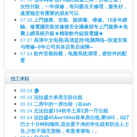
次性付款，一年保修，有问题当天修理，服务好，
速度稳定有需要的朋友可以
07 28
上門服務、安裝、殺病毒、维修。10多年經
驗。修電腦安裝並修復安全攝像頭专上門服務★免
費上網系統升級★精裝軟件組裝電腦★
07 27
高清中文电视/高清监控/电脑网络--快速安装
与维修--9年公司实体店售后保障--
07 24
软件安装卸载，电脑系统清理，硬软件的配
置
找工求职
05 24
🏠
05 24
法拉盛大单房主卧出租
05 24
二房中的一房出租（在ash
05 24
北法拉盛154街半土库2房一厅出租
05 24
法拉盛45Ave160st有单房出租,乘Q65．Q27
巴士十分钟到缅衔,适合爱干净的学生或有职业人士
住,少炊不烟无宠物，有意者请电：。