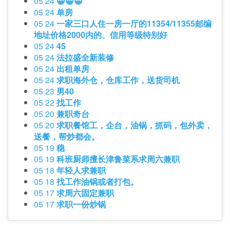
05 24
😀😀😀
05 24
单房
05 24
一家三口人住一房一厅的11354/11355邮编
地址价格2000内的、信用等级特别好
05 24
45
05 24
法拉盛全新装修
05 24
出租单房
05 24
求职海外仓，仓库工作，送货司机
05 23
男40
05 22
找工作
05 20
兼职奇台
05 20
求职餐馆工，企台，油锅，抓码，包外卖，
送餐，帮炒都会。
05 19
稳
05 19
科班厨师擅长津鲁菜系求周六兼职
05 18
年轻人求兼职
05 18
找工作油锅或者打包。
05 17
求周六固定兼职
05 17
求职一份炒锅