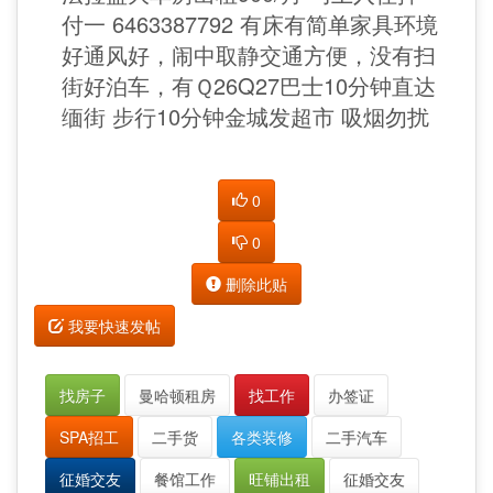
付一 6463387792 有床有简单家具环境
好通风好，闹中取静交通方便，没有扫
街好泊车，有Ｑ26Q27巴士10分钟直达
缅街 步行10分钟金城发超市 吸烟勿扰
0
0
删除此贴
我要快速发帖
找房子
曼哈顿租房
找工作
办签证
SPA招工
二手货
各类装修
二手汽车
征婚交友
餐馆工作
旺铺出租
征婚交友