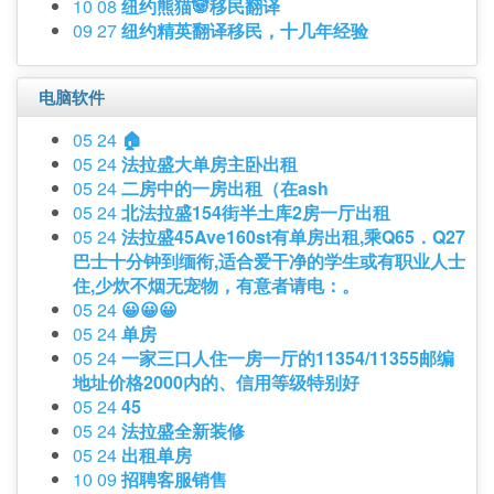
10 08
纽约熊猫🐼移民翻译
09 27
纽约精英翻译移民，十几年经验
电脑软件
05 24
🏠
05 24
法拉盛大单房主卧出租
05 24
二房中的一房出租（在ash
05 24
北法拉盛154街半土库2房一厅出租
05 24
法拉盛45Ave160st有单房出租,乘Q65．Q27
巴士十分钟到缅衔,适合爱干净的学生或有职业人士
住,少炊不烟无宠物，有意者请电：。
05 24
😀😀😀
05 24
单房
05 24
一家三口人住一房一厅的11354/11355邮编
地址价格2000内的、信用等级特别好
05 24
45
05 24
法拉盛全新装修
05 24
出租单房
10 09
招聘客服销售