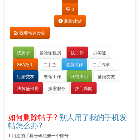
0
删除此贴
我要快速发帖
找房子
曼哈顿租房
找工作
办签证
SPA招工
二手货
各类装修
二手汽车
征婚交友
餐馆工作
旺铺出租
征婚交友
法拉盛租房
搬家服务
热门新闻
如何删除帖子?
别人用了我的手机发
帖怎么办?
1 用您的手机号码注册一个账号