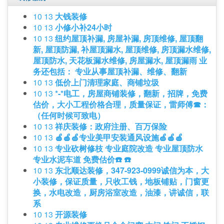
10 13
大钱装修
10 13
小修小补24小时
10 13
纽约屋顶补漏, 房屋补漏, 房顶维修, 屋顶翻
新, 屋顶防漏, 补屋顶漏水, 屋顶维修, 房顶漏水维修,
屋顶防水, 天花板漏水维修, 房屋漏水, 屋顶漏雨 业
务还包括： 专业从事屋顶补漏、维修、翻新
10 13
低价上门清理家庭、商铺垃圾
10 13
*-*电工，房屋商铺装修，翻新，招牌，免费
估价，大小工程价格合理，质量保证，雷师傅☎：
（任何时候可致电）
10 13
祥庆装修：政府注册、百万保险
10 13
🍎🍎🍏专业美甲安装通风设施🍏🍎🍎
10 13
专业砍树修枝 专业庭院改造 专业屋顶防水
专业水泥车道 免费估价☎️ ☎️
10 13
东北顺达装修，347-923-0999诚信为本，大
小装修，保证质量，只收工钱，地板铺贴，门窗更
换，水电改造，厨房浴室改造，油漆，讲诚信，联
系
10 13
开源装修