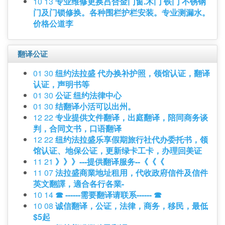
10 13
专业维修更换吕合金门窗.木门 铁门 不锈钢
门及门锁修换。各种围栏护栏安装。专业测漏水。
价格公道李
翻译公证
01 30
纽约法拉盛 代办换补护照，领馆认证，翻译
认证，声明书等
01 30
公证 纽约法律中心
01 30
结翻译小活可以出州。
12 22
专业提供文件翻译，出庭翻译，陪同商务谈
判，合同文书，口语翻译
12 22
纽约法拉盛乐享假期旅行社代办委托书，领
馆认证、地保公证，更新绿卡工卡，办理回美证
11 21
》》》---提供翻译服务--《《《
11 07
法拉盛商業地址租用，代收政府信件及信件
英文翻譯，適合各行各業-
10 14
☎ ------需要翻译请联系------ ☎
10 08
诚信翻译，公证，法律，商务，移民，最低
$5起