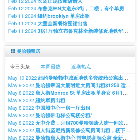
Feb 12 2024
长岛正规按摩店请人
Feb 12 2024
布鲁克林N大道东3街，二楼，有个单房出租，近F车一分钟内，门口B9巴士，近华人社区与超市。犹太社区治安非常好。水电气网全包700 联系 陈先生
Feb 11 2024
纽约brooklyn 单房出租
Feb 11 2024
大量全新餐馆围裙出售
Feb 11 2024
3房1厅独立布鲁克林全新装修近地铁华超.非诚勿唠谢绝经济勿挠
曼哈顿租房
今日头条
本周最热
近期热点
May 10 2022
纽约曼哈顿中城近地铁多套统舱公寓出租$2050-$2300/月
May 9 2022
曼哈顿帝国大厦附近大房间出租$1250 适合男女
May 8 2022
唐人街Monroe St 单房出租单身女 6月1日开始 $650
May 8 2022
紐約單房出租
May 8 2022
中国城中心一房一厅出租
May 8 2022
曼哈顿带电梯公寓楼分租/
May 8 2022
无中介费，月租700曼哈顿唐人街一间次卧出租 ！!
May 8 2022
唐人街坚尼路新装修公寓房间出租，楼下有F车站
May 8 2022
曼哈顿唐人街中心 带电梯高档公寓 全新大单房🧧1350