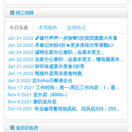
招工招聘
今日头条
本周最热
近期热点
Jan 31 2022
🧨爆竹声声一岁除🐼3折团团圆圆大年🧧
Jan 30 2022
🍜秦记米粉4折🔥更多美味分享请戳👉
Jan 24 2022
诚聘在家办公兼职，会基本英文。
Jan 22 2022
在家办公兼职，会基本英文，懂电脑基本操作。有意者请发短信，或
Jan 21 2022
🐯年味盛宴🍲美食3折享
Jan 15 2022
熊猫外卖周末美食特惠
Jan 2 2022
近Soho日餐请企台
Nov 17 2021
工作时间：周一-周五工作内容：1，通过电话及邮件处理国内
Nov 6 2021
送外卖（6000+）
Nov 6 2021
兼职送外卖
Oct 19 2021
专业修理餐馆抽风机、回风机929－255－5823
皇后区租房