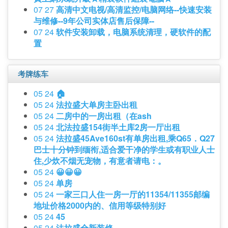
07 27
高清中文电视/高清监控/电脑网络--快速安装
与维修--9年公司实体店售后保障--
07 24
软件安装卸载，电脑系统清理，硬软件的配
置
考牌练车
05 24
🏠
05 24
法拉盛大单房主卧出租
05 24
二房中的一房出租（在ash
05 24
北法拉盛154街半土库2房一厅出租
05 24
法拉盛45Ave160st有单房出租,乘Q65．Q27
巴士十分钟到缅衔,适合爱干净的学生或有职业人士
住,少炊不烟无宠物，有意者请电：。
05 24
😀😀😀
05 24
单房
05 24
一家三口人住一房一厅的11354/11355邮编
地址价格2000内的、信用等级特别好
05 24
45
05 24
法拉盛全新装修