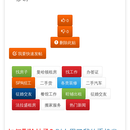
0
0
删除此贴
我要快速发帖
找房子
曼哈顿租房
找工作
办签证
SPA招工
二手货
各类装修
二手汽车
征婚交友
餐馆工作
旺铺出租
征婚交友
法拉盛租房
搬家服务
热门新闻