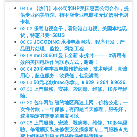
04 09
【热门】本公司和HP美国惠普公司合作，提
供专业的美容院、指甲店专业电脑和无忧信用卡刷
卡机
02 02
乐意电视盒子，看陆港台电视。美国本地现
货，特惠只要158US
08 09
JCCODING 承接电商网站、程序开发，产
品图片处理、监控、网络工程
08 08
msi 3060ti 显卡全新 未拆封--------- ❣️请用有
效的美国电话作为联系方式，谢谢！
08 04
20多年丰富电脑维护经验，技术精湛，真诚
用心，超值服务，收费低，包您满意！
08 03
50元老款imac你拿走 📱929 📱264 📱9626
07 30
上門服務、安裝、殺病毒、维修。10多年經
驗。
07 30
包年网络 纽约地区高速上网，价格公道，一
次性付款，一年保修，有问题当天修理，服务好，
速度稳定有需要的朋友可以
07 28
上門服務、安裝、殺病毒、维修。10多年經
驗。修電腦安裝並修復安全攝像頭专上門服務★免
費上網系統升級★精裝軟件組裝電腦★