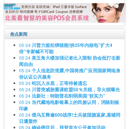
焦点新闻
05 24
川普力挺松绑核能!拚25年内核电"扩大4
倍"专家喊不可能
05 24
美五角大楼加强记者出入限制 协会批打击新
闻自由
05 24
个人信息防泄露,中国将推广应用国家网络身
份认证公共服务
05 24
铊沉入水底，正等待被遗忘
05 24
川普突威胁重课欧盟50％关税，导火线曝光
05 24
法新社：特朗普在削弱美国“软实力”
05 24
当代藏地电影银幕上的民族认同，消除刻板
印象
05 24
俄乌互释逾600战俘!士兵披国旗返家,基辅同
日遭轰炸
05 24
确诊癌症后，拜登首次公开参加活动