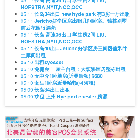
05 12
长岛 高速36出口 学生房2间 LIU,
HOFSTRA,NYIT,NCC,QCC
05 11
长岛34出口 new hyde park 有3房一厅出租
05 11
Jericho好学区房出租几间卧室。独栋别墅
前后花园很漂亮
05 11
长岛 高速36出口 学生房2间 LIU,
HOFSTRA,NYIT,NCC,QCC
05 11
长岛40出口Jericho好学区房三间卧室和半
土库间出租
05 10
出租syosset
05 10
免佣金！ 屋主自租：大颈學區房整栋出租
05 10
无中介1卧单房(近曼哈顿) $680
05 10
女生1卧房近曼哈顿(可短租)
05 09
长岛34出口出租
05 09
求租 上州 Rye port chester 房源