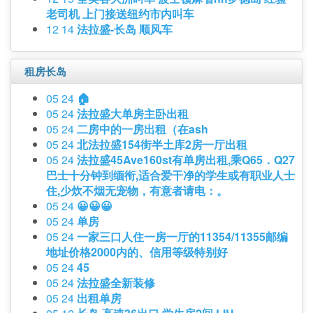
老司机 上门接送纽约市内叫车
12 14
法拉盛-长岛 顺风车
租房长岛
05 24
🏠
05 24
法拉盛大单房主卧出租
05 24
二房中的一房出租（在ash
05 24
北法拉盛154街半土库2房一厅出租
05 24
法拉盛45Ave160st有单房出租,乘Q65．Q27
巴士十分钟到缅衔,适合爱干净的学生或有职业人士
住,少炊不烟无宠物，有意者请电：。
05 24
😀😀😀
05 24
单房
05 24
一家三口人住一房一厅的11354/11355邮编
地址价格2000内的、信用等级特别好
05 24
45
05 24
法拉盛全新装修
05 24
出租单房