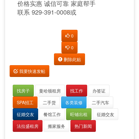
价格实惠 诚信可靠 家庭帮手
联系 929-391-0008或
0
0
删除此贴
我要快速发帖
找房子
曼哈顿租房
找工作
办签证
SPA招工
二手货
各类装修
二手汽车
征婚交友
餐馆工作
旺铺出租
征婚交友
法拉盛租房
搬家服务
热门新闻