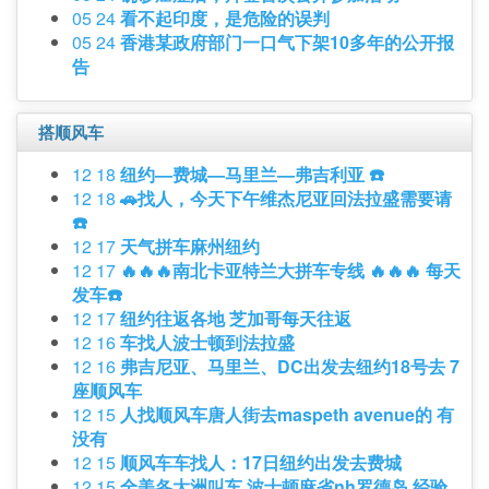
05 24
看不起印度，是危险的误判
05 24
香港某政府部门一口气下架10多年的公开报
告
搭顺风车
12 18
纽约—费城—马里兰—弗吉利亚 ☎️
12 18
🚗找人，今天下午维杰尼亚回法拉盛需要请
☎️
12 17
天气拼车麻州纽约
12 17
🔥🔥🔥南北卡亚特兰大拼车专线 🔥🔥🔥 每天
发车☎️
12 17
纽约往返各地 芝加哥每天往返
12 16
车找人波士顿到法拉盛
12 16
弗吉尼亚、马里兰、DC出发去纽约18号去 7
座顺风车
12 15
人找顺风车唐人街去maspeth avenue的 有
没有
12 15
顺风车车找人：17日纽约出发去费城
12 15
全美各大洲叫车 波士顿麻省nh罗德岛 经验