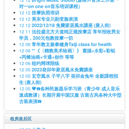
对一on one on音乐培训课程）
12 12
按摩执照培训
12 12
美东专业川剧变脸表演
12 12
2022/12/18 免費家居風水講座 (唐人街)
12 11
法拉盛北方大道纯正规按摩店 常年招收男女
学员，200元包教按摩一切
12 06
常年教太极拳健身Taiji class for health
12 06
**《〈精教美术绘画〉》 素描+水彩+彩铅
+丙烯油画+卡通+创作 等等
12 06
纽约网球陪练
12 05
2023癸卯年家居風水免費講座
12 05
玄空風水 子平八字 癸卯金兔年 全新課程招
生 (唐人街)
12 05
💗☎️各种民族器乐学习班（青少年 成人音乐
速成教课）长期开展中国汉服 古装古风各种大中型
古装表演☎️
租房皇后区