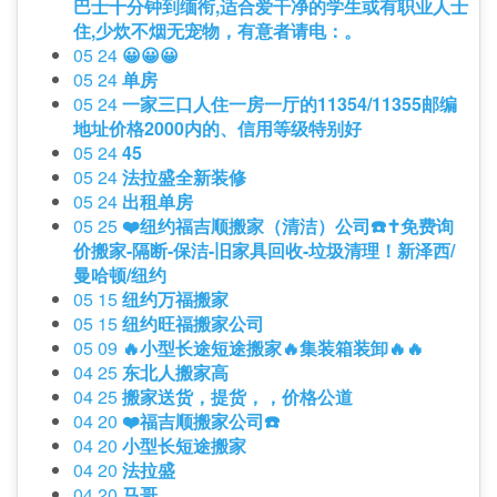
巴士十分钟到缅衔,适合爱干净的学生或有职业人士
住,少炊不烟无宠物，有意者请电：。
05 24
😀😀😀
05 24
单房
05 24
一家三口人住一房一厅的11354/11355邮编
地址价格2000内的、信用等级特别好
05 24
45
05 24
法拉盛全新装修
05 24
出租单房
05 25
❤️纽约福吉顺搬家（清洁）公司☎️✝️免费询
价搬家-隔断-保洁-旧家具回收-垃圾清理！新泽西/
曼哈顿/纽约
05 15
纽约万福搬家
05 15
纽约旺福搬家公司
05 09
🔥小型长途短途搬家🔥集装箱装卸🔥🔥
04 25
东北人搬家高
04 25
搬家送货，提货，，价格公道
04 20
❤️福吉顺搬家公司☎️
04 20
小型长短途搬家
04 20
法拉盛
04 20
马哥