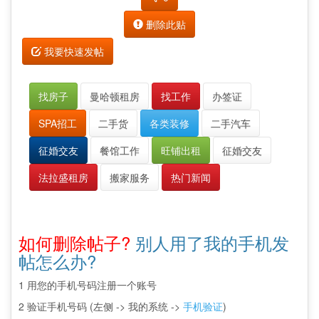
删除此贴
我要快速发帖
找房子
曼哈顿租房
找工作
办签证
SPA招工
二手货
各类装修
二手汽车
征婚交友
餐馆工作
旺铺出租
征婚交友
法拉盛租房
搬家服务
热门新闻
如何删除帖子?
别人用了我的手机发
帖怎么办?
1 用您的手机号码注册一个账号
2 验证手机号码 (左侧 -> 我的系统 ->
手机验证
)