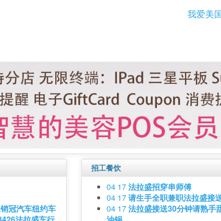
我爱美
招工餐饮
04 17
法拉盛招穿串师傅
04 17
请生手全职兼职法拉盛接
生销冠汽车纽约车
04 17
法拉盛接送30分钟请熟手
8426法拉盛车行
油锅