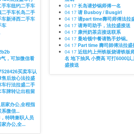
二手车纽约二手车
04 17
长岛请炒锅师傅一名
顿二手车长岛二手
04 17
请 Busboy / Busgirl
手车新泽西二手车
04 17
请part time壽司师傅法
手车
04 17
请寿司助手，法拉盛接送
租
04 17
康州奶茶店接送联系
04 17
曼哈顿中餐请熟手炒锅。
04 17
Part time 壽司師傅法拉
b2b
04 17
近纽约上州铁板烧请铁板
帅气，可加微信看
名 地下抽风 小费高 可打6000以
盛接送
7528426买卖车认
障售后放心法拉盛
林车行法拉盛二手
C车牌转让出租留
居家办公,全程指
微信...
季，特聘兼职人员
办公,全...