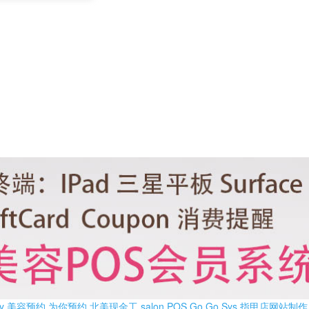
y
美容预约
为你预约
北美现金工
salon POS
Go Go Sys
指甲店网站制作