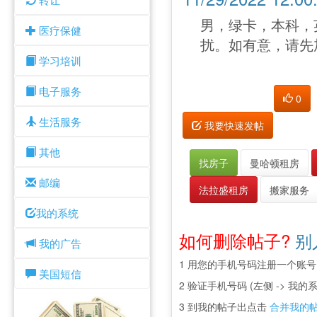
男，绿卡，本科，
医疗保健
扰。如有意，请先加微
学习培训
电子服务
0
生活服务
我要快速发帖
其他
找房子
曼哈顿租房
邮编
法拉盛租房
搬家服务
我的系统
如何删除帖子?
别
我的广告
1 用您的手机号码注册一个账号
美国短信
2 验证手机号码 (左侧 -> 我的系
3 到我的帖子出点击
合并我的