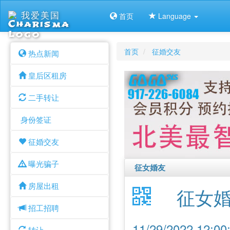
我爱美国
首页
Language
首页
征婚交友
热点新闻
皇后区租房
二手转让
身份签证
征婚交友
曝光骗子
征女婚友
房屋出租
征女
招工招聘
11/29/2022 12:
转让