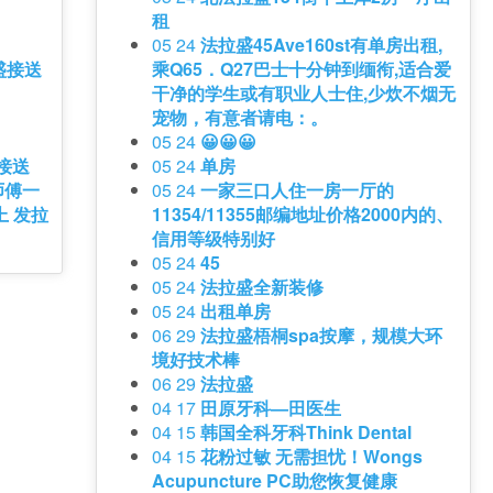
租
05 24
法拉盛45Ave160st有单房出租,
拉盛接送
乘Q65．Q27巴士十分钟到缅衔,适合爱
干净的学生或有职业人士住,少炊不烟无
宠物，有意者请电：。
05 24
😀😀😀
盛接送
05 24
单房
师傅一
05 24
一家三口人住一房一厅的
上 发拉
11354/11355邮编地址价格2000内的、
信用等级特别好
05 24
45
05 24
法拉盛全新装修
05 24
出租单房
06 29
法拉盛梧桐spa按摩，规模大环
境好技术棒
06 29
法拉盛
04 17
田原牙科—田医生
04 15
韩国全科牙科Think Dental
04 15
花粉过敏 无需担忧！Wongs
Acupuncture PC助您恢复健康