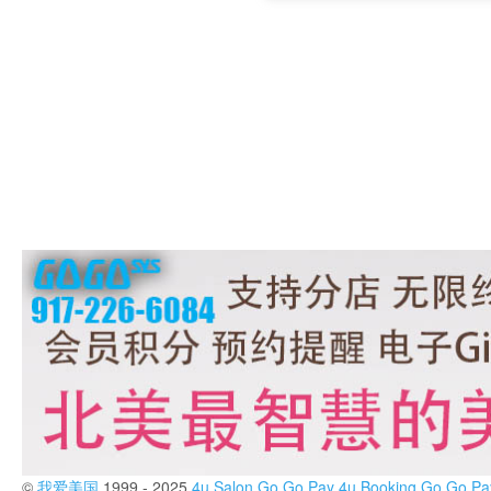
©
我爱美国
1999 - 2025
4u Salon
Go Go Pay
4u Booking
Go Go Pa