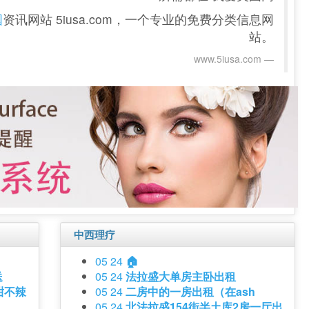
国
资讯网站 5iusa.com，一个专业的免费分类信息网
站。
www.5iusa.com‎
中西理疗
05 24
🏠
送
05 24
法拉盛大单房主卧出租
甜不辣
05 24
二房中的一房出租（在ash
05 24
北法拉盛154街半土库2房一厅出