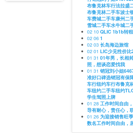
布鲁克林车行法拉盛
布鲁克林二手车波士
车费城二手车康州二
雪城二手车水牛城二
02 10
QLIC 1b1b转
02 06
1
02 03
长岛海边旅馆
02 01
LIC少见性价比2
01 31
01年男，长相
照，想谈恋爱找我
01 31
销冠刘小姐646
准好口碑选销冠有保
车行纽约车行布鲁克
车纽约二手车纽约TL
学生驾照上牌
01 28
工作时间自由，
导有耐心，责任心，联系
01 26
为迎接销售旺
数名工作时间自由，居家