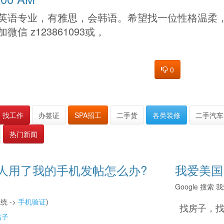
英语专业，有雅思，会韩语。希望找一位性格温柔，
信 z123861093或，
0
找工作
办签证
SPA招工
二手货
各类装修
二手汽车
热门新闻
人用了我的手机发帖怎么办?
我爱美国
Google 搜
统 ->
手机验证
)
找房子，
帖子