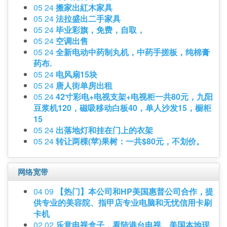
05 24
搬家出紅木家具
05 24
法拉盛出二手家具
05 24
毕业彩旗，免费，自取，
05 24
空调出售
05 24
全新电动中药制丸机，中药手搓板，纯棉膏
药布.
05 24
电风扇15块
05 24
唐人街单房出租
05 24
42寸彩电+电视支架+电视柜一共80元，九阳
豆浆机120，磁吸移动白板40，单人沙发15，橱柜
15
05 24
出落地灯和挂在门上的衣架
05 24
转让两棵(苹)果树：一共$80元，不划价。
网络宽带
04 09
【热门】本公司和HP美国惠普公司合作，提
供专业的美容院、指甲店专业电脑和无忧信用卡刷
卡机
02 02
乐意电视盒子，看陆港台电视。美国本地现