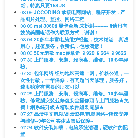
货，特惠只要158US
08 09
JCCODING 承接电商网站、程序开发，产
品图片处理、监控、网络工程
08 08
msi 3060ti 显卡全新 未拆封--------- ❣️请用有
效的美国电话作为联系方式，谢谢！
08 04
20多年丰富电脑维护经验，技术精湛，真诚
用心，超值服务，收费低，包您满意！
08 03
50元老款imac你拿走 📱929 📱264 📱9626
07 30
上門服務、安裝、殺病毒、维修。10多年經
驗。
07 30
包年网络 纽约地区高速上网，价格公道，一
次性付款，一年保修，有问题当天修理，服务好，
速度稳定有需要的朋友可以
07 28
上門服務、安裝、殺病毒、维修。10多年經
驗。修電腦安裝並修復安全攝像頭专上門服務★免
費上網系統升級★精裝軟件組裝電腦★
07 27
高清中文电视/高清监控/电脑网络--快速安装
与维修--9年公司实体店售后保障--
07 24
软件安装卸载，电脑系统清理，硬软件的配
置