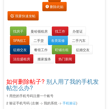
删除此贴
我要快速发帖
找房子
曼哈顿租房
找工作
办签证
SPA招工
二手货
各类装修
二手汽车
征婚交友
餐馆工作
旺铺出租
征婚交友
法拉盛租房
搬家服务
热门新闻
如何删除帖子?
别人用了我的手机发
帖怎么办?
1 用您的手机号码注册一个账号
2 验证手机号码 (左侧 -> 我的系统 ->
手机验证
)