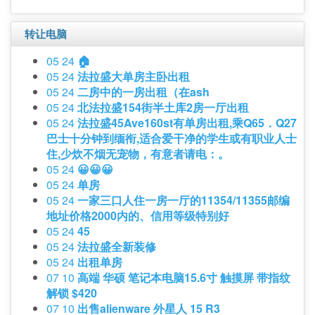
转让电脑
05 24
🏠
05 24
法拉盛大单房主卧出租
05 24
二房中的一房出租（在ash
05 24
北法拉盛154街半土库2房一厅出租
05 24
法拉盛45Ave160st有单房出租,乘Q65．Q27
巴士十分钟到缅衔,适合爱干净的学生或有职业人士
住,少炊不烟无宠物，有意者请电：。
05 24
😀😀😀
05 24
单房
05 24
一家三口人住一房一厅的11354/11355邮编
地址价格2000内的、信用等级特别好
05 24
45
05 24
法拉盛全新装修
05 24
出租单房
07 10
高端 华硕 笔记本电脑15.6寸 触摸屏 带指纹
解锁 $420
07 10
出售alienware 外星人 15 R3