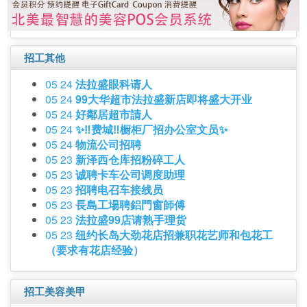
招工其他
05 24
法拉盛眼科请人
05 24
99大华超市法拉盛新店即将盛大开业
05 24
好鄰居超市請人
05 24
✨‼️费城‼️橱柜厂招办公室文员✨
05 24
物流公司招聘
05 23
新泽西仓库招粉碎工人
05 23
诚聘卡车公司调度助理
05 23
招聘电召车接线员
05 23
長島工場聘鋁門窗師傅
05 23
法拉盛99店请熟手理货
05 23
纽约长岛大劲花店招兼职花艺师和包花工
（要求有花店经验）
招工美容美甲