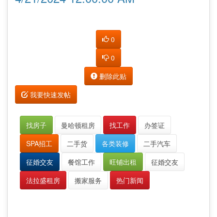
0
0
删除此贴
我要快速发帖
找房子
曼哈顿租房
找工作
办签证
SPA招工
二手货
各类装修
二手汽车
征婚交友
餐馆工作
旺铺出租
征婚交友
法拉盛租房
搬家服务
热门新闻