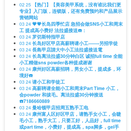
02 25
【热门】【美容美甲系统，没有谁比我们更
专业】入门版，连锁版，还有免费预约和产品展示
营销网站
03 24
💗💗长岛四季忙店 急招会做SNS小工和周末
工 提成高小费好 法拉盛接送☎️：
03 24
罗切斯特指甲店
03 24
长岛好区甲店高薪聘请小工——-另招学徒
03 24
長島甲店請大中小工法拉盛接送電
03 24
长岛离法拉盛30分钟白区 诚招full time 全能
小工精做sns powder各种提成谢谢
03 24
康州好区高薪招聘，男女小工，提成多，环
境好☎️
03 24
请小工和学徒工
03 24
高薪聘请全能小工和周末Part Time 小工，
会powder 和拔毛。离法拉盛30分钟接送
☎️7186660889
03 24
曼哈顿甲店招周五熟手工电
03 24
康州富人区好区甲店，请熟手女小工，会睫
毛小工，熟手大工，只要工好，人品好，full time
或part time，小费好，提成高，spa脚多，gel手