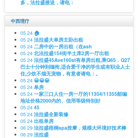
多，法拉盛接送，请电：
中西理疗
05 24
🏠
05 24
法拉盛大单房主卧出租
05 24
二房中的一房出租（在ash
05 24
北法拉盛154街半土库2房一厅出租
05 24
法拉盛45Ave160st有单房出租,乘Q65．Q27
巴士十分钟到缅衔,适合爱干净的学生或有职业人士
住,少炊不烟无宠物，有意者请电：。
05 24
😀😀😀
05 24
单房
05 24
一家三口人住一房一厅的11354/11355邮编
地址价格2000内的、信用等级特别好
05 24
45
05 24
法拉盛全新装修
05 24
出租单房
06 29
法拉盛梧桐spa按摩，规模大环境好技术棒
06 29
法拉盛