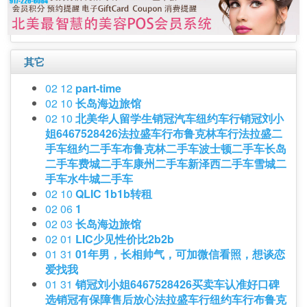
其它
02 12
part-time
02 10
长岛海边旅馆
02 10
北美华人留学生销冠汽车纽约车行销冠刘小
姐6467528426法拉盛车行布鲁克林车行法拉盛二
手车纽约二手车布鲁克林二手车波士顿二手车长岛
二手车费城二手车康州二手车新泽西二手车雪城二
手车水牛城二手车
02 10
QLIC 1b1b转租
02 06
1
02 03
长岛海边旅馆
02 01
LIC少见性价比2b2b
01 31
01年男，长相帅气，可加微信看照，想谈恋
爱找我
01 31
销冠刘小姐6467528426买卖车认准好口碑
选销冠有保障售后放心法拉盛车行纽约车行布鲁克