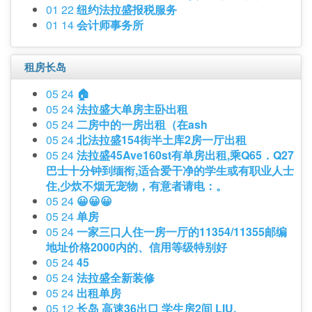
01 22
纽约法拉盛报税服务
01 14
会计师事务所
租房长岛
05 24
🏠
05 24
法拉盛大单房主卧出租
05 24
二房中的一房出租（在ash
05 24
北法拉盛154街半土库2房一厅出租
05 24
法拉盛45Ave160st有单房出租,乘Q65．Q27
巴士十分钟到缅衔,适合爱干净的学生或有职业人士
住,少炊不烟无宠物，有意者请电：。
05 24
😀😀😀
05 24
单房
05 24
一家三口人住一房一厅的11354/11355邮编
地址价格2000内的、信用等级特别好
05 24
45
05 24
法拉盛全新装修
05 24
出租单房
05 12
长岛 高速36出口 学生房2间 LIU,