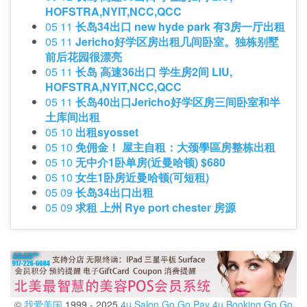
HOFSTRA,NYIT,NCC,QCC
05 11
长岛34出口 new hyde park 有3房一厅出租
05 11
Jericho好学区房出租几间卧室。独栋别墅
前后花园很漂亮
05 11
长岛 高速36出口 学生房2间 LIU,
HOFSTRA,NYIT,NCC,QCC
05 11
长岛40出口Jericho好学区房三间卧室和半
土库间出租
05 10
出租syosset
05 10
免佣金！ 屋主自租：大颈學區房整栋出租
05 10
无中介1卧单房(近曼哈顿) $680
05 10
女生1卧房近曼哈顿(可短租)
05 09
长岛34出口出租
05 09
求租 上州 Rye port chester 房源
©
我爱美国
1999 - 2025
4u Salon
Go Go Pay
4u Booking
Go Go