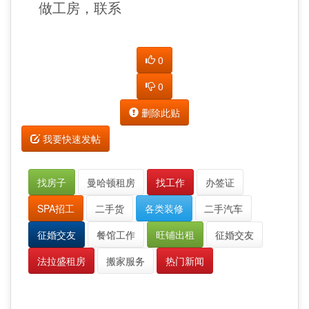
做工房，联系
0
0
删除此贴
我要快速发帖
找房子
曼哈顿租房
找工作
办签证
SPA招工
二手货
各类装修
二手汽车
征婚交友
餐馆工作
旺铺出租
征婚交友
法拉盛租房
搬家服务
热门新闻