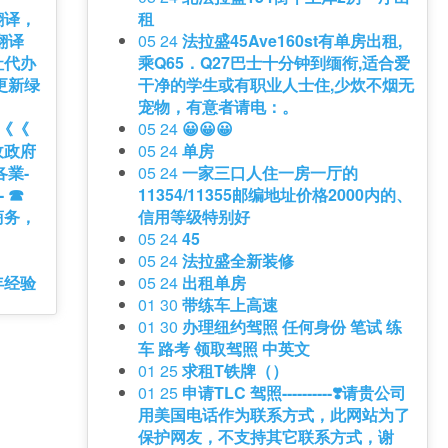
翻译，
租
翻译
05 24
法拉盛45Ave160st有单房出租,
社代办
乘Q65．Q27巴士十分钟到缅衔,适合爱
更新绿
干净的学生或有职业人士住,少炊不烟无
宠物，有意者请电：。
《《《
05 24
😀😀😀
收政府
05 24
单房
業-
05 24
一家三口人住一房一厅的
- ☎
11354/11355邮编地址价格2000内的、
商务，
信用等级特别好
05 24
45
05 24
法拉盛全新装修
年经验
05 24
出租单房
01 30
带练车上高速
01 30
办理纽约驾照 任何身份 笔试 练
车 路考 领取驾照 中英文
01 25
求租T铁牌（）
01 25
申请TLC 驾照----------❣️请贵公司
用美国电话作为联系方式，此网站为了
保护网友，不支持其它联系方式，谢