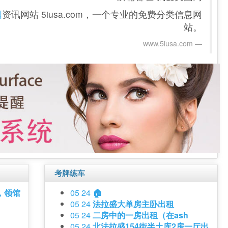
国
资讯网站 5iusa.com，一个专业的免费分类信息网
站。
www.5iusa.com‎
考牌练车
，领馆
05 24
🏠
05 24
法拉盛大单房主卧出租
05 24
二房中的一房出租（在ash
05 24
北法拉盛154街半土库2房一厅出