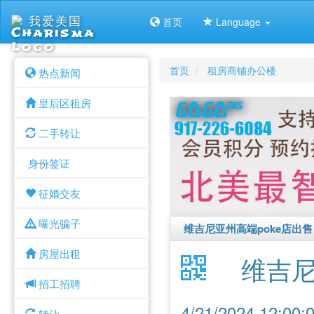
我爱美国
首页
Language
首页
租房商铺办公楼
热点新闻
皇后区租房
二手转让
身份签证
征婚交友
曝光骗子
维吉尼亚州高端poke店出售
房屋出租
维吉尼
招工招聘
4/21/2024 12:0
转让