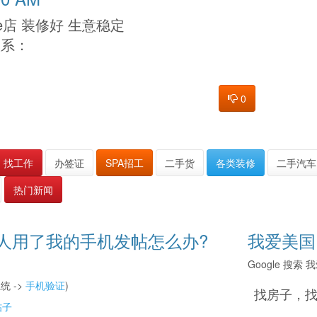
e店 装修好 生意稳定
联系：
0
找工作
办签证
SPA招工
二手货
各类装修
二手汽车
热门新闻
人用了我的手机发帖怎么办?
我爱美国
Google 搜
统 ->
手机验证
)
找房子，
帖子