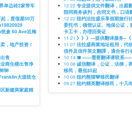
n交界单边砖2家带车
12 22
专业提供文件翻译，出庭
陪同商务谈判，合同文书，口语
万起，度假屋50万
12 22
纽约法拉盛乐享假期旅行
9820929
委托书，领馆认证、地保公证，
op统倉 60 Ave近梅
卡工卡，办理回美证
11 21
》》》---提供翻译服务--
买卖，地产投资！
11 07
法拉盛商業地址租用，代
信件及信件英文翻譯，適合各行各
楼出售
10 14
☎ ------需要翻译请联系-----
顿物业商住楼出售净
10 08
诚信翻译，公证，法律，
🌺
移民，最低$5起
ranklin大道统仓
10 08
纽约熊猫🐼移民翻译
09 27
纽约精英翻译移民，十几
学区新建两家庭精