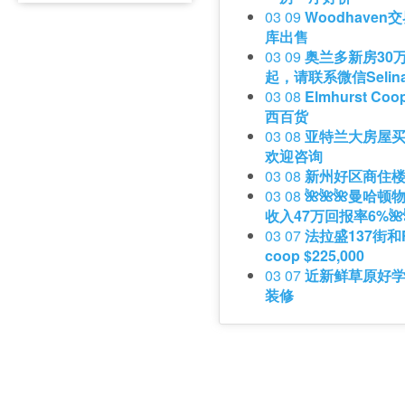
03 09
Woodhave
库出售
03 09
奥兰多新房30
起，请联系微信Selina1
03 08
Elmhurst Co
西百货
03 08
亚特兰大房屋
欢迎咨询
03 08
新州好区商住
03 08
🌺🌺🌺曼哈
收入47万回报率6%🌺
03 07
法拉盛137街和F
coop $225,000
03 07
近新鲜草原好
装修