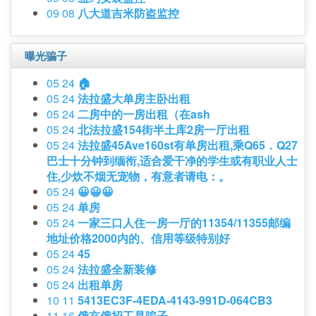
09 08
八大道吉米防盗监控
曝光骗子
05 24
🏠
05 24
法拉盛大单房主卧出租
05 24
二房中的一房出租（在ash
05 24
北法拉盛154街半土库2房一厅出租
05 24
法拉盛45Ave160st有单房出租,乘Q65．Q27
巴士十分钟到缅衔,适合爱干净的学生或有职业人士
住,少炊不烟无宠物，有意者请电：。
05 24
😀😀😀
05 24
单房
05 24
一家三口人住一房一厅的11354/11355邮编
地址价格2000内的、信用等级特别好
05 24
45
05 24
法拉盛全新装修
05 24
出租单房
10 11
5413EC3F-4EDA-4143-991D-064CB3
11 16
俄亥俄招工是骗子