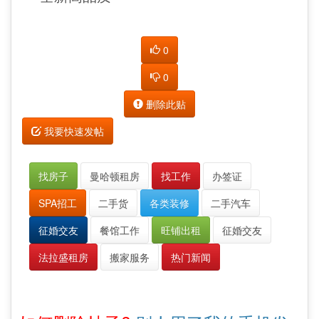
0
0
删除此贴
我要快速发帖
找房子
曼哈顿租房
找工作
办签证
SPA招工
二手货
各类装修
二手汽车
征婚交友
餐馆工作
旺铺出租
征婚交友
法拉盛租房
搬家服务
热门新闻