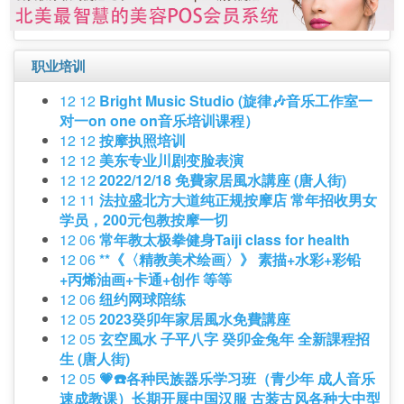
职业培训
12 12
Bright Music Studio (旋律🎶音乐工作室一
对一on one on音乐培训课程）
12 12
按摩执照培训
12 12
美东专业川剧变脸表演
12 12
2022/12/18 免費家居風水講座 (唐人街)
12 11
法拉盛北方大道纯正规按摩店 常年招收男女
学员，200元包教按摩一切
12 06
常年教太极拳健身Taiji class for health
12 06
**《〈精教美术绘画〉》 素描+水彩+彩铅
+丙烯油画+卡通+创作 等等
12 06
纽约网球陪练
12 05
2023癸卯年家居風水免費講座
12 05
玄空風水 子平八字 癸卯金兔年 全新課程招
生 (唐人街)
12 05
💗☎️各种民族器乐学习班（青少年 成人音乐
速成教课）长期开展中国汉服 古装古风各种大中型