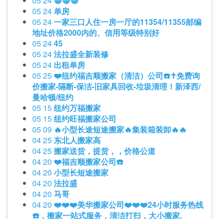
05 24
😀😀😀
05 24
单房
05 24
一家三口人住一房一厅的11354/11355邮编
地址价格2000内的、信用等级特别好
05 24
45
05 24
法拉盛全新装修
05 24
出租单房
05 25
❤️纽约福吉顺搬家（清洁）公司☎️✝️免费询
价搬家-隔断-保洁-旧家具回收-垃圾清理！新泽西/
曼哈顿/纽约
05 15
纽约万福搬家
05 15
纽约旺福搬家公司
05 09
🔥小型长途短途搬家🔥集装箱装卸🔥🔥
04 25
东北人搬家高
04 25
搬家送货，提货，，价格公道
04 20
❤️福吉顺搬家公司☎️
04 20
小型长短途搬家
04 20
法拉盛
04 20
马哥
04 20
❤️❤️❤️美华搬家公司❤️❤️❤️24小时服务热线
☎️，搬家一站式服务，清洁打扫，大小搬家.