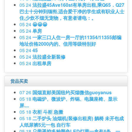
05 24
法拉盛45Ave160st有单房出租,乘Q65．Q27
巴士十分钟到缅衔,适合爱干净的学生或有职业人士
住,少炊不烟无宠物，有意者请电：。
05 24
😀😀😀
05 24
单房
05 24
一家三口人住一房一厅的11354/11355邮编
地址价格2000内的、信用等级特别好
05 24
45
05 24
法拉盛全新装修
05 24
出租单房
货品买卖
07 26
国烟直邮美国纽约买烟微信guoyanus
05 18
电磁炉、微波炉、炸锅、电脑座椅、显示
屏....
05 18
衣柜 斗柜 急搬
05 18
二手炉头 油烟机(装修出租房) 躺椅 未开包成
人纸尿裤5元一包 自行车
05 18
🎈带遥控多种颜色LED灯带一盒有4条，一