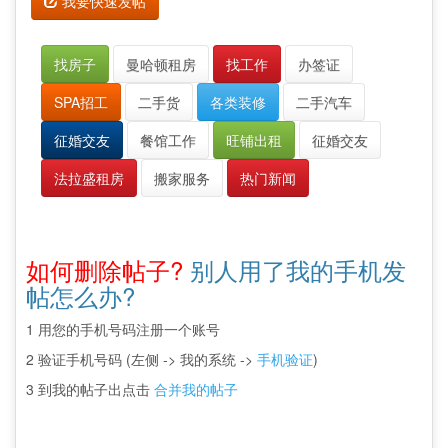
我要快速发帖
找房子
曼哈顿租房
找工作
办签证
SPA招工
二手货
各类装修
二手汽车
征婚交友
餐馆工作
旺铺出租
征婚交友
法拉盛租房
搬家服务
热门新闻
如何删除帖子?
别人用了我的手机发
帖怎么办?
1 用您的手机号码注册一个账号
2 验证手机号码 (左侧 -> 我的系统 ->
手机验证
)
3 到我的帖子出点击
合并我的帖子