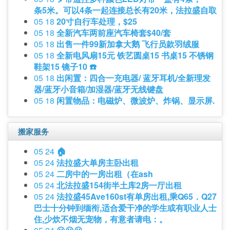
条5米。可以4条一起连接总长有20米，法拉盛自取
05 18
20寸自行车处理，$25
05 18
全新汽车两前座汽车椅套$40/套
05 18
出售一件99新加拿大鹅 飞行员款羽绒服
05 18
全新电风扇15元 铁艺圆桌15 书桌15 不锈钢
鞋架15 镜子10 ☎️
05 18
出闲置：四合一充电器/ 蓝牙耳机/全新理发
器/蓝牙小音箱/加湿器/蓝牙无线键盘
05 18
闲置物品：电磁炉、微波炉、炸锅、显示屏.
搬家服务
05 24
🏠
05 24
法拉盛大单房主卧出租
05 24
二房中的一房出租（在ash
05 24
北法拉盛154街半土库2房一厅出租
05 24
法拉盛45Ave160st有单房出租,乘Q65．Q27
巴士十分钟到缅衔,适合爱干净的学生或有职业人士
住,少炊不烟无宠物，有意者请电：。