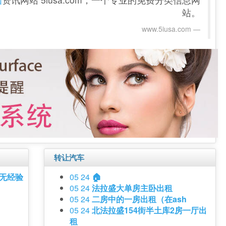
站。
www.5iusa.com‎
转让汽车
 无经验
05 24
🏠
05 24
法拉盛大单房主卧出租
05 24
二房中的一房出租（在ash
05 24
北法拉盛154街半土库2房一厅出
租