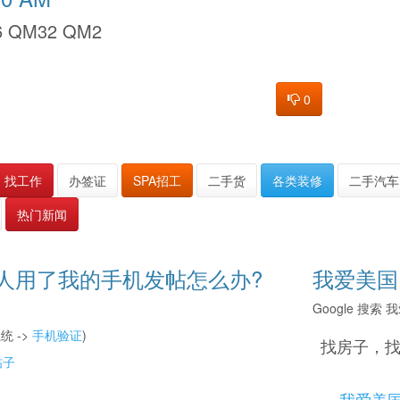
 QM32 QM2
0
找工作
办签证
SPA招工
二手货
各类装修
二手汽车
热门新闻
人用了我的手机发帖怎么办?
我爱美国
Google 搜
统 ->
手机验证
)
找房子，
帖子
我爱美