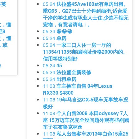
本英
05 24
法拉盛45Ave160st有单房出租,
乘Q65．Q27巴士十分钟到缅衔,适合爱
干净的学生或有职业人士住,少炊不烟无
文，懂
宠物，有意者请电：。
至8
05 24
😀😀😀
文，懂
05 24
单房
，或
05 24
一家三口人住一房一厅的
11354/11355邮编地址价格2000内的、
信用等级特别好

05 24
45
05 24
法拉盛全新装修
05 24
出租单房
11 08
车主换车自售 04年Lexus
RX330 $4800
11 08
19年马自达CX-5现车无事故车况
极好
11 08
个人自售2008 本田odyssey 7人
座 15万迈车况完全没问题外观有些剐蹭
车子在布鲁克林☎️
11 08
私人出售客车2013年白色15座25