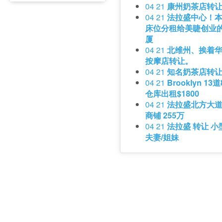
04 21
康州奶茶店转
04 21
法拉盛中心！
床位分租给美睫创业的
厦
04 21
北维州、挨着华
按摩店转让。
04 21
知名奶茶店转让
04 21
Brooklyn 1
仓库出租$1800
04 21
法拉盛北方大
商铺 255万
04 21
法拉盛 转让 小
夫妻/姐妹