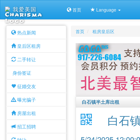
我爱美国
首页
Language
首页
租房皇后区
热点新闻
皇后区租房
二手转让
身份签证
征婚交友
曝光骗子
白石镇半土库出租
房屋出租
白石
招工招聘
5/24/2025 12:0
转让