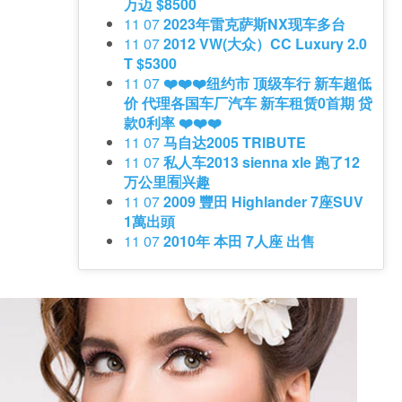
万迈 $8500
11 07
2023年雷克萨斯NX现车多台
11 07
2012 VW(大众）CC Luxury 2.0
T $5300
11 07
❤️❤️❤️纽约市 顶级车行 新车超低
价 代理各国车厂汽车 新车租赁0首期 贷
款0利率 ❤️❤️❤️
11 07
马自达2005 TRIBUTE
11 07
私人车2013 sienna xle 跑了12
万公里🈶️兴趣
11 07
2009 豐田 Highlander 7座SUV
1萬出頭
11 07
2010年 本田 7人座 出售