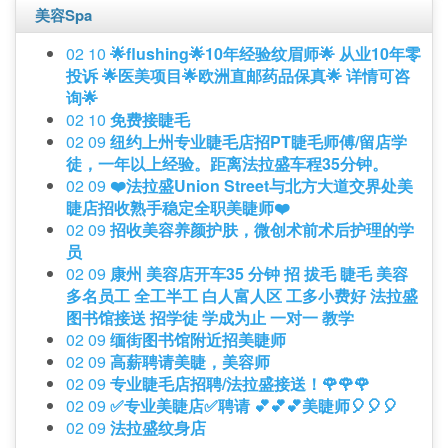
美容Spa
02 10
🌟flushing🌟10年经验纹眉师🌟 从业10年零
投诉 🌟医美项目🌟欧洲直邮药品保真🌟 详情可咨
询🌟
02 10
免费接睫毛
02 09
纽约上州专业睫毛店招PT睫毛师傅/留店学
徒，一年以上经验。距离法拉盛车程35分钟。
02 09
❤️法拉盛Union Street与北方大道交界处美
睫店招收熟手稳定全职美睫师❤️
02 09
招收美容养颜护肤，微创术前术后护理的学
员
02 09
康州 美容店开车35 分钟 招 拔毛 睫毛 美容
多名员工 全工半工 白人富人区 工多小费好 法拉盛
图书馆接送 招学徒 学成为止 一对一 教学
02 09
缅街图书馆附近招美睫师
02 09
高薪聘请美睫，美容师
02 09
专业睫毛店招聘/法拉盛接送！🌹🌹🌹
02 09
✅专业美睫店✅聘请 💕💕💕美睫师🎈🎈🎈
02 09
法拉盛纹身店