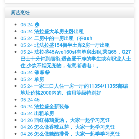
厨艺烹饪
05 24
🏠
05 24
法拉盛大单房主卧出租
05 24
二房中的一房出租（在ash
05 24
北法拉盛154街半土库2房一厅出租
05 24
法拉盛45Ave160st有单房出租,乘Q65．Q27
巴士十分钟到缅衔,适合爱干净的学生或有职业人士
住,少炊不烟无宠物，有意者请电：。
05 24
😀😀😀
05 24
单房
05 24
一家三口人住一房一厅的11354/11355邮编
地址价格2000内的、信用等级特别好
05 24
45
05 24
法拉盛全新装修
05 24
出租单房
04 26
西红柿鸡蛋汤， 大家一起学习烹饪
04 26
怎么做香辣豆芽， 大家一起学习烹饪
04 26
怎么做糖醋排骨， 大家一起学学习烹饪