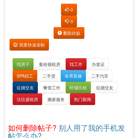
0
0
删除此贴
我要快速发帖
找房子
曼哈顿租房
找工作
办签证
SPA招工
二手货
各类装修
二手汽车
征婚交友
餐馆工作
旺铺出租
征婚交友
法拉盛租房
搬家服务
热门新闻
如何删除帖子?
别人用了我的手机发
帖怎么办?