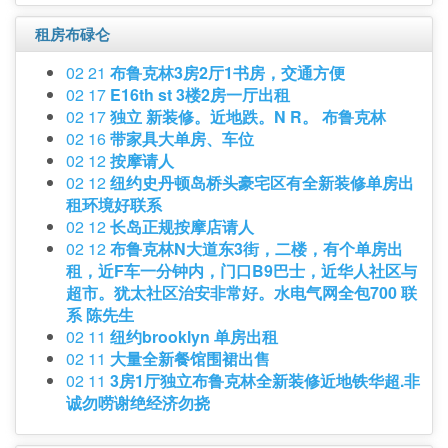
租房布碌仑
02 21
布鲁克林3房2厅1书房，交通方便
02 17
E16th st 3楼2房一厅出租
02 17
独立 新装修。近地跌。N R。 布鲁克林
02 16
带家具大单房、车位
02 12
按摩请人
02 12
纽约史丹顿岛桥头豪宅区有全新装修单房出
租环境好联系
02 12
长岛正规按摩店请人
02 12
布鲁克林N大道东3街，二楼，有个单房出
租，近F车一分钟内，门口B9巴士，近华人社区与
超市。犹太社区治安非常好。水电气网全包700 联
系 陈先生
02 11
纽约brooklyn 单房出租
02 11
大量全新餐馆围裙出售
02 11
3房1厅独立布鲁克林全新装修近地铁华超.非
诚勿唠谢绝经济勿挠