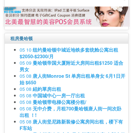
租房曼哈顿
05 10
纽约曼哈顿中城近地铁多套统舱公寓出租
$2050-$2300/月
05 09
曼哈顿帝国大厦附近大房间出租$1250 适合
男女
05 08
唐人街Monroe St 单房出租单身女 6月1日开
始 $650
05 08
紐約單房出租
05 08
中国城中心一房一厅出租
05 08
曼哈顿带电梯公寓楼分租/
05 08
无中介费，月租700曼哈顿唐人街一间次卧
出租 ！!
05 08
唐人街坚尼路新装修公寓房间出租，楼下有
F车站