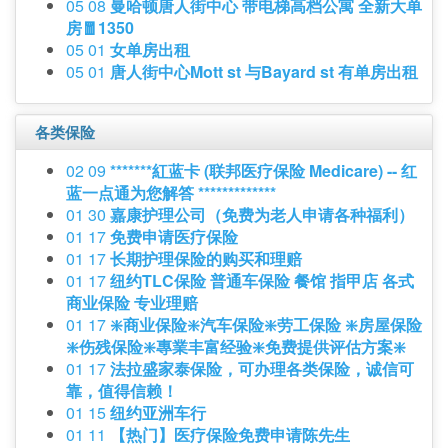
05 08
曼哈顿唐人街中心 带电梯高档公寓 全新大单
房🧧1350
05 01
女单房出租
05 01
唐人街中心Mott st 与Bayard st 有单房出租
各类保险
02 09
*******紅蓝卡 (联邦医疗保险 Medicare) -- 红
蓝一点通为您解答 *************
01 30
嘉康护理公司（免费为老人申请各种福利）
01 17
免费申请医疗保险
01 17
长期护理保险的购买和理赔
01 17
纽约TLC保险 普通车保险 餐馆 指甲店 各式
商业保险 专业理赔
01 17
❇️商业保险❇️汽车保险❇️劳工保险 ❇️房屋保险
❇️伤残保险❇️專業丰富经验❇️免费提供评估方案❇️
01 17
法拉盛家泰保险，可办理各类保险，诚信可
靠，值得信赖！
01 15
纽约亚洲车行
01 11
【热门】医疗保险免费申请陈先生