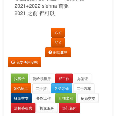
2021+2022 sienna 前驱
2021 之前 都可以
0
0
删除此贴
我要快速发帖
找房子
曼哈顿租房
找工作
办签证
SPA招工
二手货
各类装修
二手汽车
征婚交友
餐馆工作
旺铺出租
征婚交友
法拉盛租房
搬家服务
热门新闻