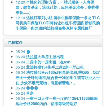
12 20
个性化的理财方案，一站式服务（人寿保
险，教育基金，退休计划，应急基金准备，丧葬费
准备......）
12 14
达诚好车刘小姐 留学生购车保险一条龙 TLC
司机购车保险TLC车牌转让出租车祸理赔 新移民购
车保险一条龙 纽约法拉盛布鲁克林专属维修厂
电脑软件
05 24
🏠
05 24
法拉盛大单房主卧出租
05 24
二房中的一房出租（在ash
05 24
北法拉盛154街半土库2房一厅出租
05 24
法拉盛45Ave160st有单房出租,乘Q65．Q27
巴士十分钟到缅衔,适合爱干净的学生或有职业人士
住,少炊不烟无宠物，有意者请电：。
05 24
😀😀😀
05 24
单房
05 24
一家三口人住一房一厅的11354/11355邮编
地址价格2000内的、信用等级特别好