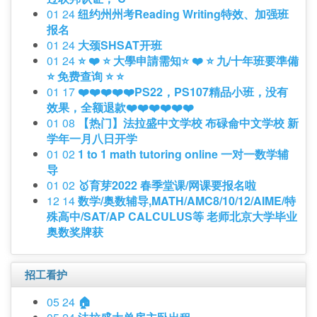
01 24
纽约州州考Reading Writing特效、加强班
报名
01 24
大颈SHSAT开班
01 24
⭐️ ❤️ ⭐️ 大學申請需知⭐️ ❤️ ⭐️ 九/十年班要準備
⭐️ 免费查询 ⭐️ ⭐️
01 17
❤️❤️❤️❤️❤️PS22，PS107精品小班，没有
效果，全额退款❤️❤️❤️❤️❤️❤️
01 08
【热门】法拉盛中文学校 布碌侖中文学校 新
学年一月八日开学
01 02
1 to 1 math tutoring online 一对一数学辅
导
01 02
🥇育芽2022 春季堂课/网课要报名啦
12 14
数学/奥数辅导,MATH/AMC8/10/12/AIME/特
殊高中/SAT/AP CALCULUS等 老师北京大学毕业
奥数奖牌获
招工看护
05 24
🏠