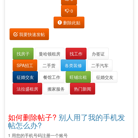
0
删除此贴
我要快速发帖
找房子
曼哈顿租房
找工作
办签证
SPA招工
二手货
各类装修
二手汽车
征婚交友
餐馆工作
旺铺出租
征婚交友
法拉盛租房
搬家服务
热门新闻
如何删除帖子?
别人用了我的手机发
帖怎么办?
1 用您的手机号码注册一个账号