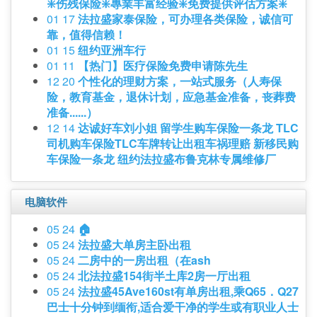
❇️伤残保险❇️專業丰富经验❇️免费提供评估方案❇️
01 17
法拉盛家泰保险，可办理各类保险，诚信可
靠，值得信赖！
01 15
纽约亚洲车行
01 11
【热门】医疗保险免费申请陈先生
12 20
个性化的理财方案，一站式服务（人寿保
险，教育基金，退休计划，应急基金准备，丧葬费
准备......）
12 14
达诚好车刘小姐 留学生购车保险一条龙 TLC
司机购车保险TLC车牌转让出租车祸理赔 新移民购
车保险一条龙 纽约法拉盛布鲁克林专属维修厂
电脑软件
05 24
🏠
05 24
法拉盛大单房主卧出租
05 24
二房中的一房出租（在ash
05 24
北法拉盛154街半土库2房一厅出租
05 24
法拉盛45Ave160st有单房出租,乘Q65．Q27
巴士十分钟到缅衔,适合爱干净的学生或有职业人士