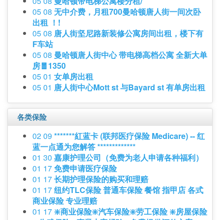
05 08
曼哈顿带电梯公寓楼分租/
05 08
无中介费，月租700曼哈顿唐人街一间次卧
出租 ！!
05 08
唐人街坚尼路新装修公寓房间出租，楼下有
F车站
05 08
曼哈顿唐人街中心 带电梯高档公寓 全新大单
房🧧1350
05 01
女单房出租
05 01
唐人街中心Mott st 与Bayard st 有单房出租
各类保险
02 09
*******紅蓝卡 (联邦医疗保险 Medicare) -- 红
蓝一点通为您解答 *************
01 30
嘉康护理公司（免费为老人申请各种福利）
01 17
免费申请医疗保险
01 17
长期护理保险的购买和理赔
01 17
纽约TLC保险 普通车保险 餐馆 指甲店 各式
商业保险 专业理赔
01 17
❇️商业保险❇️汽车保险❇️劳工保险 ❇️房屋保险