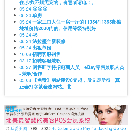
住,少炊不烟无宠物，有意者请电：。
05 24
😀😀😀
05 24
单房
05 24
一家三口人住一房一厅的11354/11355邮编
地址价格2000内的、信用等级特别好
05 24
45
05 24
法拉盛全新装修
05 24
出租单房
10 09
招聘客服销售
03 17
招聘客服兼职
08 27
网售旺季特招电商人员：eBay零售兼职人员
- 兼职/合作
05 08
【免费】网站建设0元起，所见即所得，真
正会打字就会建网站。北
©
我爱美国
1999 - 2025
4u Salon
Go Go Pay
4u Booking
Go Go