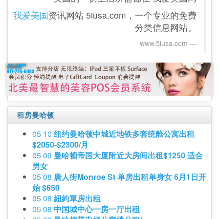
我爱美国
资讯网站 5iusa.com，一个专业的免费
分类信息网站。
www.5iusa.com‎
租房曼哈顿
05 10
纽约曼哈顿中城近地铁多套统舱公寓出租
$2050-$2300/月
05 09
曼哈顿帝国大厦附近大房间出租$1250 适合
男女
05 08
唐人街Monroe St 单房出租单身女 6月1日开
始 $650
05 08
紐約單房出租
05 08
中国城中心一房一厅出租