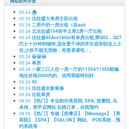
网站软件开发
05 24
🏠
05 24
法拉盛大单房主卧出租
05 24
二房中的一房出租（在ash
05 24
北法拉盛154街半土库2房一厅出租
05 24
法拉盛45Ave160st有单房出租,乘Q65．Q27
巴士十分钟到缅衔,适合爱干净的学生或有职业人士
住,少炊不烟无宠物，有意者请电：。
05 24
😀😀😀
05 24
单房
05 24
一家三口人住一房一厅的11354/11355邮编
地址价格2000内的、信用等级特别好
05 24
45
05 24
法拉盛全新装修
05 24
出租单房
08 09
【热门】专业制作美容院, SPA, 按摩院, 马
杀鸡，美甲店网站 在线订单，在线预约
08 05
【热门】专做【按摩店】【Massage】【美
容院】【SPA】【SALON】网站。 POS系统，预
约系统等