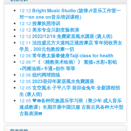
12 12
Bright Music Studio (旋律🎶音乐工作室一
对一on one on音乐培训课程）
12 12
按摩执照培训
12 12
美东专业川剧变脸表演
12 12
2022/12/18 免費家居風水講座 (唐人街)
12 11
法拉盛北方大道纯正规按摩店 常年招收男女
学员，200元包教按摩一切
12 06
常年教太极拳健身Taiji class for health
12 06
**《〈精教美术绘画〉》 素描+水彩+彩铅
+丙烯油画+卡通+创作 等等
12 06
纽约网球陪练
12 05
2023癸卯年家居風水免費講座
12 05
玄空風水 子平八字 癸卯金兔年 全新課程招
生 (唐人街)
12 05
💗☎️各种民族器乐学习班（青少年 成人音乐
速成教课）长期开展中国汉服 古装古风各种大中型
古装表演☎️