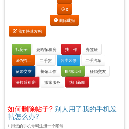
0
删除此贴
我要快速发帖
找房子
曼哈顿租房
找工作
办签证
SPA招工
二手货
各类装修
二手汽车
征婚交友
餐馆工作
旺铺出租
征婚交友
法拉盛租房
搬家服务
热门新闻
如何删除帖子?
别人用了我的手机发
帖怎么办?
1 用您的手机号码注册一个账号